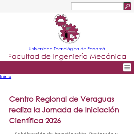
Jump to navigation
Buscar
Formulario
de
búsqueda
Universidad Tecnológica de Panamá
Facultad de Ingeniería Mecánica
Inicio
Tropical
Inicio
Usted
Menu
Nuestra Facultad
está
Centro Regional de Veraguas
Principal
Departamentos
aquí
realiza la Jornada de Iniciación
Oferta Académica
Científica 2026
Escuela Aviación