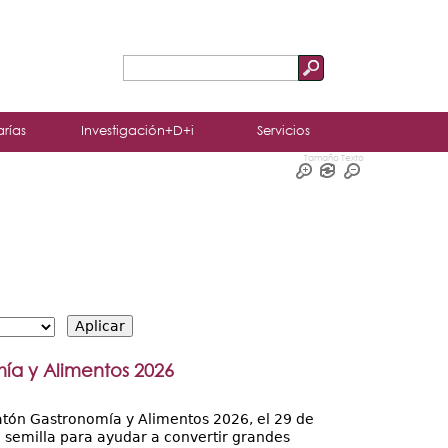
Buscar
Formulario
de
arías
Investigación+D+i
Servicios
búsqueda
Tamaño Texto
mía y Alimentos 2026
atón Gastronomía y Alimentos 2026, el 29 de
al semilla para ayudar a convertir grandes