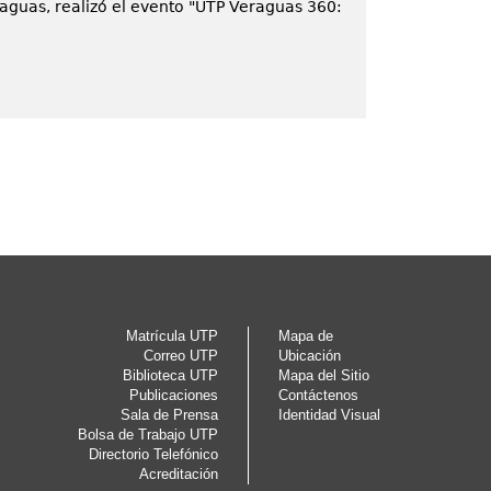
aguas, realizó el evento "UTP Veraguas 360:
Matrícula UTP
Mapa de
Correo UTP
Ubicación
Biblioteca UTP
Mapa del Sitio
Publicaciones
Contáctenos
Sala de Prensa
Identidad Visual
Bolsa de Trabajo UTP
Directorio Telefónico
Acreditación