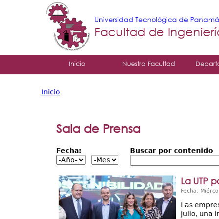
Universidad Tecnológica de Panam
Facultad de Ingenier
Tropical
Inicio
Nuestra Facultad
Depart
Menu
Inicio
Principal
Usted
está
Sala de Prensa
aquí
Fecha:
Buscar por contenido
La UTP p
Fecha: Miérco
Las empres
julio, una 