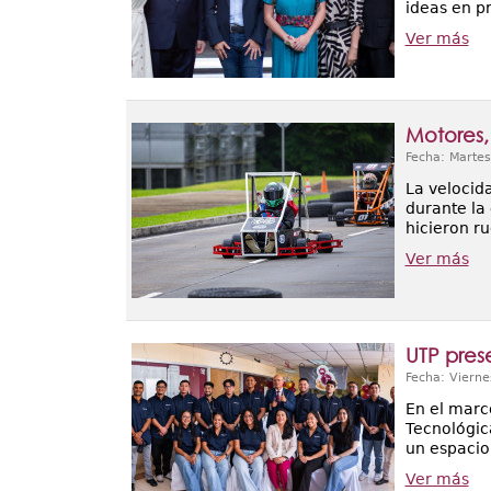
ideas en p
Ver más
Motores,
Fecha: Martes
La velocid
durante la 
hicieron ru
Ver más
UTP pres
Fecha: Vierne
En el marc
Tecnológica
un espacio 
Ver más