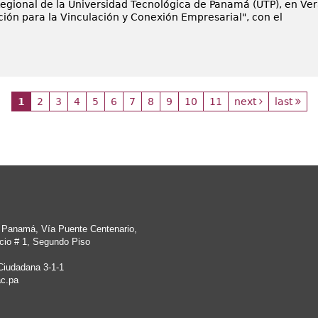
Regional de la Universidad Tecnológica de Panamá (UTP), en Ver
ción para la Vinculación y Conexión Empresarial", con el
1
2
3
4
5
6
7
8
9
10
11
next
last
e Panamá, Vía Puente Centenario,
cio # 1, Segundo Piso
Ciudadana 3-1-1
c.pa