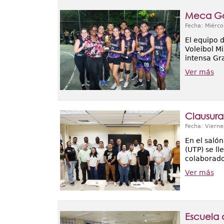
Meca Goa
Fecha: Miérco
El equipo 
Voleibol M
intensa Gr
Ver más
Clausura
Fecha: Vierne
En el saló
(UTP) se l
colaborado
Ver más
Escuela 