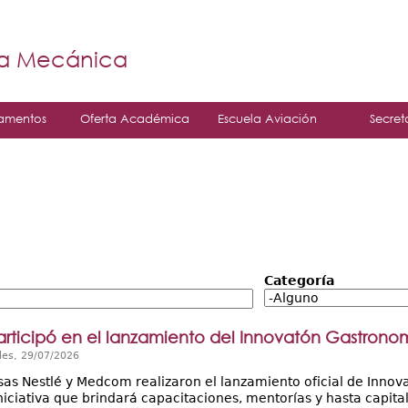
Jump to navigation
á
ía Mecánica
amentos
Oferta Académica
Escuela Aviación
Secret
Categoría
articipó en el lanzamiento del Innovatón Gastrono
les, 29/07/2026
as Nestlé y Medcom realizaron el lanzamiento oficial de Innov
iniciativa que brindará capacitaciones, mentorías y hasta capit