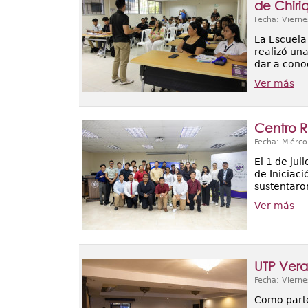
de Chiriq
Fecha: Vierne
La Escuela
realizó una
dar a conoc
Ver más
Centro R
Fecha: Miérco
El 1 de jul
de Iniciaci
sustentaro
Ver más
UTP Vera
Fecha: Vierne
Como parte