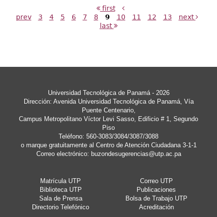
first
prev
3
4
5
6
7
8
9
10
11
12
13
next
last
Universidad Tecnológica de Panamá - 2026
Dirección: Avenida Universidad Tecnológica de Panamá, Vía
Puente Centenario,
Campus Metropolitano Víctor Levi Sasso, Edificio # 1, Segundo
Piso
Teléfono: 560-3083/3084/3087/3088
o marque gratuitamente al Centro de Atención Ciudadana 3-1-1
Correo electrónico:
buzondesugerencias@utp.ac.pa
Matrícula UTP
Correo UTP
Biblioteca UTP
Publicaciones
Sala de Prensa
Bolsa de Trabajo UTP
Directorio Telefónico
Acreditación