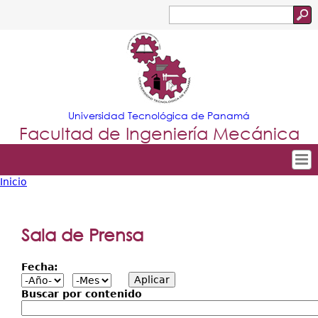
Jump to navigation
Buscar
Formulario
de
búsqueda
Universidad Tecnológica de Panamá
Facultad de Ingeniería Mecánica
Inicio
Tropical
Inicio
Usted
Menu
Nuestra Facultad
está
Sala de Prensa
Principal
Departamentos
aquí
Fecha:
Oferta Académica
Escuela Aviación
Buscar por contenido