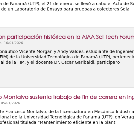
 de Panamá (UTP), el 21 de enero, se llevó a cabo el Acto de Sus
 de un Laboratorio de Ensayo para pruebas a colectores Sola
on participación histórica en la AIAA Sci Tech Foru
s, 16/01/2026
ronáutico Vicente Morgan y Andy Valdés, estudiante de Ingenier
FIM) de la Universidad Tecnológica de Panamá (UTP), pertenecie
l de la FIM, y el docente Dr. Óscar Garibaldi, participaro
o Montalvo sustenta trabajo de fin de carrera en I
, 05/01/2026
te Francisco Montalvo, de la Licenciatura en Mecánica Industria
ional de la Universidad Tecnológica de Panamá (UTP), en Veragua
ofesional titulada “Mantenimiento eficiente en la plant