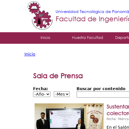
Universidad Tecnológica de Panam
Facultad de Ingenier
Tropical
Inicio
Nuestra Facultad
Depart
Menu
Inicio
Principal
Usted
está
Sala de Prensa
aquí
Fecha:
Buscar por contenido
Sustenta
colector
Fecha: Miérco
En el Saló