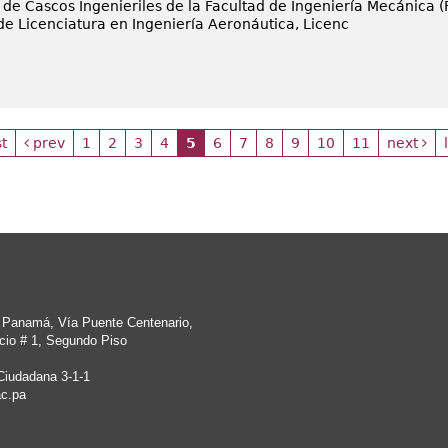
de Cascos Ingenieriles de la Facultad de Ingeniería Mecánica (F
de Licenciatura en Ingeniería Aeronáutica, Licenc
st
prev
1
2
3
4
5
6
7
8
9
10
11
next
e Panamá, Vía Puente Centenario,
cio # 1, Segundo Piso
Ciudadana 3-1-1
c.pa