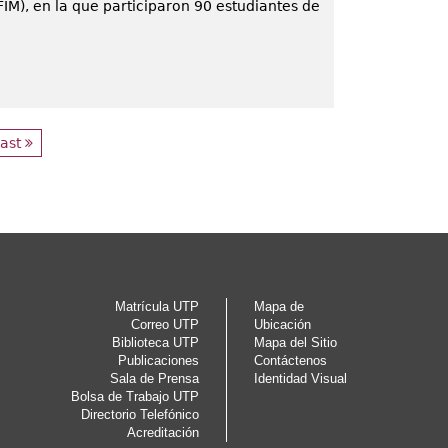
IM), en la que participaron 90 estudiantes de
last
Matrícula UTP
Mapa de
Correo UTP
Ubicación
Biblioteca UTP
Mapa del Sitio
Publicaciones
Contáctenos
Sala de Prensa
Identidad Visual
Bolsa de Trabajo UTP
Directorio Telefónico
Acreditación