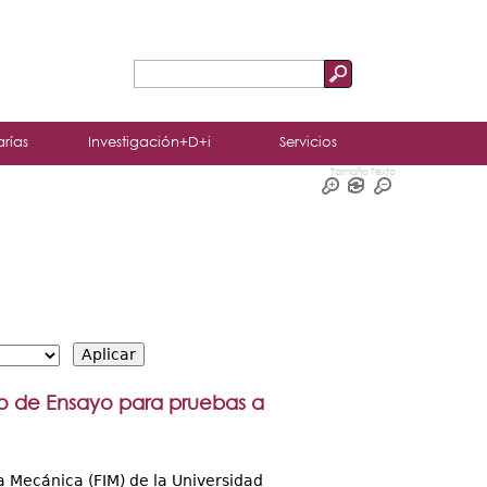
Buscar
Formulario
de
arías
Investigación+D+i
Servicios
búsqueda
Tamaño Texto
rio de Ensayo para pruebas a
a Mecánica (FIM) de la Universidad