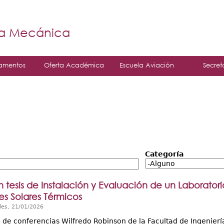
Jump to navigation
á
ía Mecánica
amentos
Oferta Académica
Escuela Aviación
Secret
Categoría
n tesis de Instalación y Evaluación de un Laborato
es Solares Térmicos
les, 21/01/2026
n de conferencias Wilfredo Robinson de la Facultad de Ingenierí