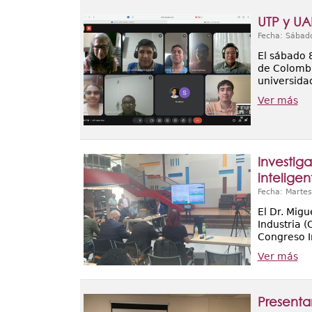
UTP y UA
Fecha: Sábad
El sábado 
de Colombi
universidad
Ver más
Investig
inteligen
Fecha: Martes
El Dr. Migu
Industria (
Congreso I
Ver más
Presenta