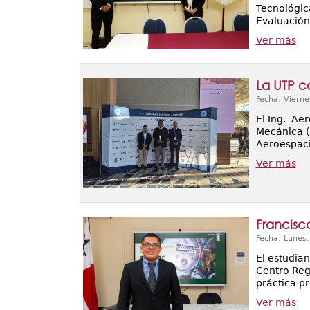
Tecnológica
Evaluación
Ver más
La UTP c
Fecha: Vierne
El Ing. Ae
Mecánica (
Aeroespacia
Ver más
Francisc
Fecha: Lunes
El estudian
Centro Reg
práctica pr
Ver más