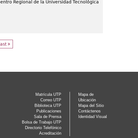
 Centro Regional de la Universidad Tecnológica
last
Matrícula UTP
Mapa de
Correo UTP
Ubicación
Biblioteca UTP
Mapa del Sitio
Publicaciones
Contáctenos
Sala de Prensa
Identidad Visual
Bolsa de Trabajo UTP
Directorio Telefónico
Acreditación