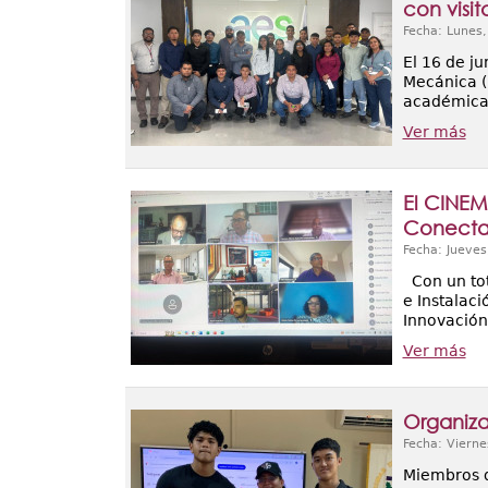
con visi
Fecha: Lunes
El 16 de ju
Mecánica (
académica 
Ver más
El CINEM
Conecta
Fecha: Jueves
Con un tot
e Instalac
Innovación 
Ver más
Organiza
Fecha: Vierne
Miembros d