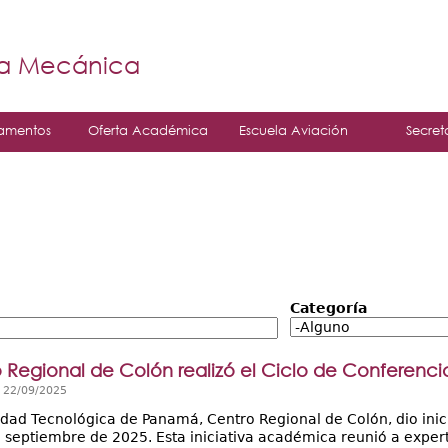
Jump to navigation
á
ía Mecánica
amentos
Oferta Académica
Escuela Aviación
Secret
Categoría
o Regional de Colón realizó el Ciclo de Conferenci
, 22/09/2025
idad Tecnológica de Panamá, Centro Regional de Colón, dio inici
e septiembre de 2025. Esta iniciativa académica reunió a exper