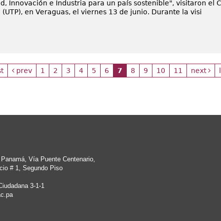
d, Innovación e Industria para un país sostenible", visitaron el
UTP), en Veraguas, el viernes 13 de junio. Durante la visi
st
prev
1
2
3
4
5
6
7
8
9
10
11
next
e Panamá, Vía Puente Centenario,
cio # 1, Segundo Piso
Ciudadana 3-1-1
c.pa