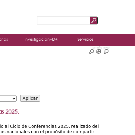
Buscar
Formulario
de
arías
Investigación+D+i
Servicios
búsqueda
Tamaño Texto
as 2025.
o al Ciclo de Conferencias 2025, realizado del
tos nacionales con el propósito de compartir