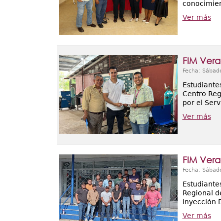
conocimien
Ver más
FIM Vera
Fecha: Sábad
Estudiantes
Centro Reg
por el Ser
Ver más
FIM Vera
Fecha: Sábad
Estudiantes
Regional d
Inyección D
Ver más