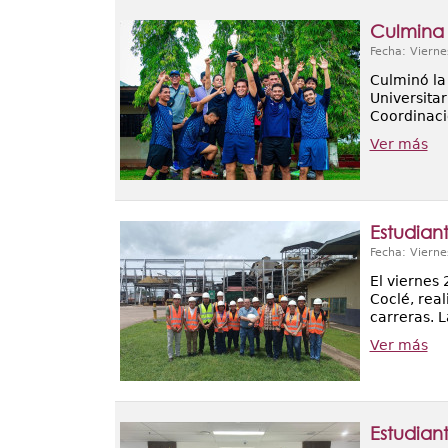
Culmina 
Fecha: Vierne
Culminó la
Universita
Coordinaci
Ver más
Estudian
Fecha: Vierne
El viernes
Coclé, rea
carreras. L
Ver más
Estudian