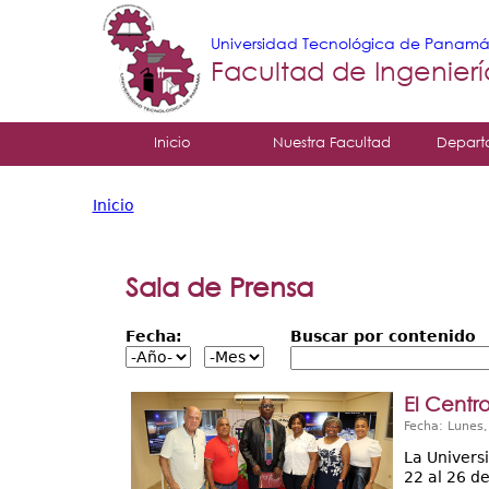
Universidad Tecnológica de Panam
Facultad de Ingenier
Tropical
Inicio
Nuestra Facultad
Depart
Menu
Inicio
Principal
Usted
está
Sala de Prensa
aquí
Fecha:
Buscar por contenido
El Centr
Fecha: Lunes
La Univers
22 al 26 d