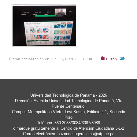
Última actualización en Lun, 11/17/2025 - 15:30
Buzón
Universidad Tecnológica de Panamá - 2026
Dirección: Avenida Universidad Tecnológica de Panamá, Vía
Puente Centenario,
Campus Metropolitano Víctor Levi Sasso, Edificio # 1, Segundo
Piso
Teléfono: 560-3083/3084/3087/3088
o marque gratuitamente al Centro de Atención Ciudadana 3-1-1
Correo electrónico:
buzondesugerencias@utp.ac.pa