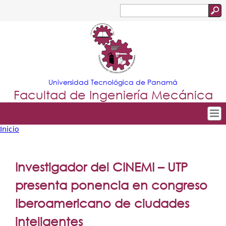
Jump to navigation
Buscar
Formulario
de
búsqueda
Universidad Tecnológica de Panamá
Facultad de Ingeniería Mecánica
Inicio
Tropical
Inicio
Usted
Menu
Nuestra Facultad
está
Investigador del CINEMI – UTP
Principal
Departamentos
aquí
presenta ponencia en congreso
Oferta Académica
Iberoamericano de ciudades
Escuela Aviación
inteligentes