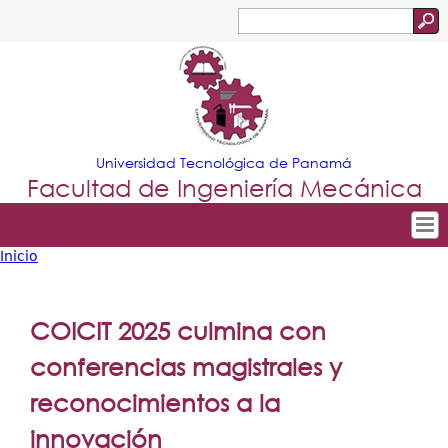
Jump to navigation
Buscar
Formulario
de
búsqueda
Universidad Tecnológica de Panamá
Facultad de Ingeniería Mecánica
Inicio
Tropical
Inicio
Usted
Menu
Nuestra Facultad
está
COICIT 2025 culmina con
Principal
Departamentos
aquí
conferencias magistrales y
Oferta Académica
reconocimientos a la
Escuela Aviación
innovación