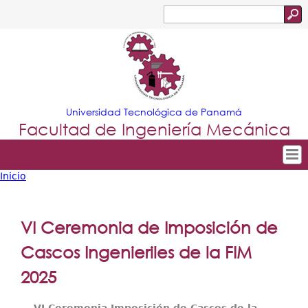
Jump to navigation
Buscar
Formulario
de
búsqueda
Universidad Tecnológica de Panamá
Facultad de Ingeniería Mecánica
Inicio
Tropical
Inicio
Usted
Menu
Nuestra Facultad
está
VI Ceremonia de Imposición de
Principal
Departamentos
aquí
Cascos Ingenieriles de la FIM
Oferta Académica
2025
Escuela Aviación