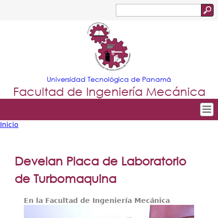
Jump to navigation
Buscar
Formulario
de
búsqueda
Universidad Tecnológica de Panamá
Facultad de Ingeniería Mecánica
Inicio
Tropical
Inicio
Usted
Menu
Nuestra Facultad
está
Develan Placa de Laboratorio
Principal
Departamentos
aquí
de Turbomaquina
Oferta Académica
En la Facultad de Ingeniería Mecánica
Escuela Aviación