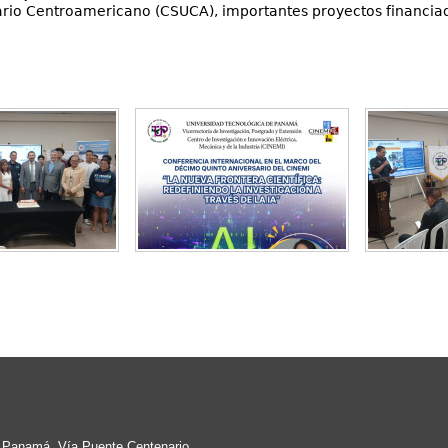
ario Centroamericano (CSUCA), importantes proyectos financia
e Panamá, Vía Puente Centenario,