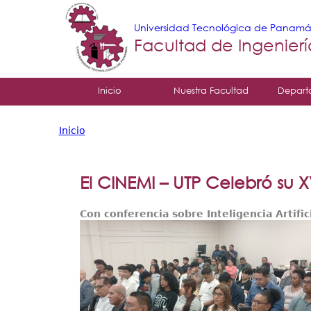
Universidad Tecnológica de Panam
Facultad de Ingenier
Tropical
Inicio
Nuestra Facultad
Depart
Menu
Inicio
Principal
Usted
está
El CINEMI – UTP Celebró su 
aquí
Con conferencia sobre Inteligencia Artific