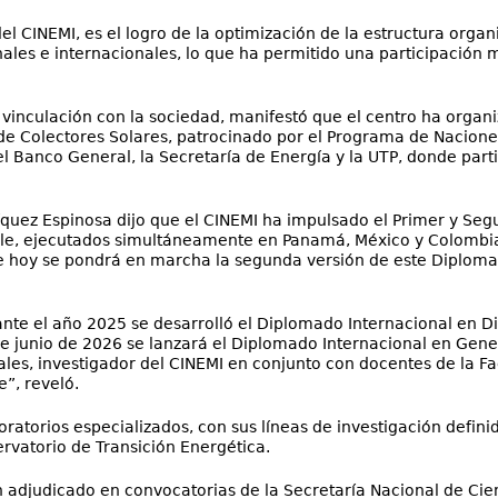
l CINEMI, es el logro de la optimización de la estructura organi
nales e internacionales, lo que ha permitido una participación 
y vinculación con la sociedad, manifestó que el centro ha orga
de Colectores Solares, patrocinado por el Programa de Nacion
l Banco General, la Secretaría de Energía y la UTP, donde part
ríquez Espinosa dijo que el CINEMI ha impulsado el Primer y S
ible, ejecutados simultáneamente en Panamá, México y Colombia.
de hoy se pondrá en marcha la segunda versión de este Diplomad
ante el año 2025 se desarrolló el Diplomado Internacional en D
 de junio de 2026 se lanzará el Diplomado Internacional en Gen
rales, investigador del CINEMI en conjunto con docentes de la F
”, reveló.
oratorios especializados, con sus líneas de investigación defin
ervatorio de Transición Energética.
n adjudicado en convocatorias de la Secretaría Nacional de Ci