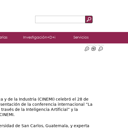
Buscar
Formulario
de
arías
Investigación+D+i
Servicios
búsqueda
Tamaño Texto
a y de la Industria (CINEMI) celebró el 28 de
sentación de la conferencia internacional “La
ravés de la Inteligencia Artificial” y la
CINEMI.
rsidad de San Carlos, Guatemala, y experta