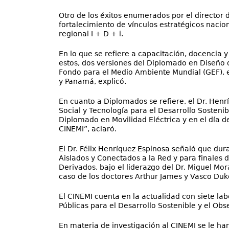
Otro de los éxitos enumerados por el director de
fortalecimiento de vínculos estratégicos nacio
regional I + D + i.
En lo que se refiere a capacitación, docencia 
estos, dos versiones del Diplomado en Diseño 
Fondo para el Medio Ambiente Mundial (GEF), e
y Panamá, explicó.
En cuanto a Diplomados se refiere, el Dr. Hen
Social y Tecnología para el Desarrollo Sosten
Diplomado en Movilidad Eléctrica y en el día 
CINEMI”, aclaró.
El Dr. Félix Henríquez Espinosa señaló que dur
Aislados y Conectados a la Red y para finales
Derivados, bajo el liderazgo del Dr. Miguel Mo
caso de los doctores Arthur James y Vasco Duke
El CINEMI cuenta en la actualidad con siete lab
Públicas para el Desarrollo Sostenible y el Obs
En materia de investigación al CINEMI se le ha