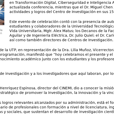
en Transformación Digital, Ciberseguridad e Inteligencia Ar
actualizada conferencia, mientras que el Dr. Miguel Chen 
actividades y logros del Centro de Investigación en sus 1
Este evento de celebración contó con la presencia de auto
estudiantes y colaboradores de la Universidad Tecnológica
la
Vida Universitaria, Mgtr. Alex Matus; los Decanos de la Fa
ón
Aguilar y de Ingeniería Eléctrica, Dr. Julio Quiel; el Dr. Ca
así como también directores de Centros de Investigación.
 de la UTP, en representación de la Dra. Lilia Muñoz, Vicerrecto
a programación, manifestó que “hoy celebramos el presente y el 
ocimiento académico junto con los estudiantes y los profesores,
ro de investigación y a los investigadores que aquí laboran, por 
 Henríquez Espinosa, director del CINEMI, dio a conocer la misión
stratégico de promover la investigación, la innovación y la vin
s logros relevantes alcanzados por su administración, está el f
ario de profesionales con formación a nivel de licenciatura, in
s y sociales, que sustentan el desarrollo de investigación cientí