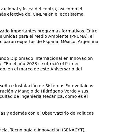
zacional y física del centro, así como el
más efectiva del CINEMI en el ecosistema
nizado importantes programas formativos. Entre
es Unidas para el Medio Ambiente (PNUMA), el
iciparon expertos de España, México, Argentina
egundo Diplomado Internacional en Innovación
 “En el año 2023 se ofreció el Primer
o, en el marco de este Aniversario del
iseño e Instalación de Sistemas Fotovoltaicos
eración y Manejo de Hidrógeno Verde y sus
acultad de Ingeniería Mecánica, como es el
idas y además con el Observatorio de Políticas
encia, Tecnología e Innovación (SENACYT),