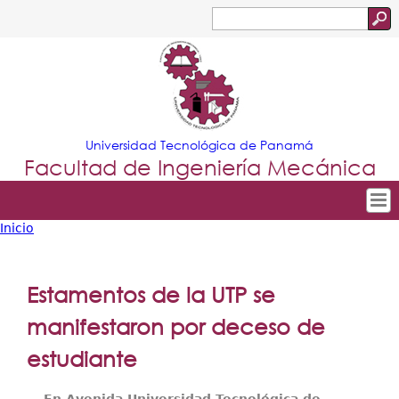
Jump to navigation
Buscar
Formulario
de
búsqueda
Universidad Tecnológica de Panamá
Facultad de Ingeniería Mecánica
Inicio
Tropical
Inicio
Usted
Menu
Nuestra Facultad
está
Estamentos de la UTP se
Principal
Departamentos
aquí
manifestaron por deceso de
Oferta Académica
estudiante
Escuela Aviación