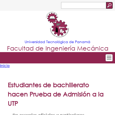
Jump to navigation
Buscar
Formulario
de
búsqueda
Universidad Tecnológica de Panamá
Facultad de Ingeniería Mecánica
Inicio
Tropical
Inicio
Usted
Menu
Nuestra Facultad
está
Estudiantes de bachillerato
Principal
Departamentos
aquí
hacen Prueba de Admisión a la
Oferta Académica
UTP
Escuela Aviación