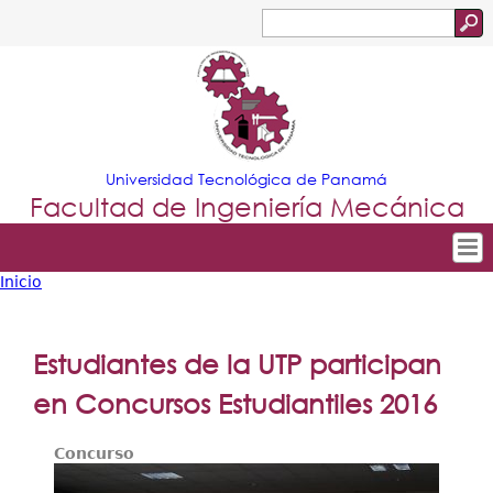
Jump to navigation
Buscar
Formulario
de
búsqueda
Universidad Tecnológica de Panamá
Facultad de Ingeniería Mecánica
Inicio
Tropical
Inicio
Usted
Menu
Nuestra Facultad
está
Estudiantes de la UTP participan
Principal
Departamentos
aquí
en Concursos Estudiantiles 2016
Oferta Académica
Concurso
Escuela Aviación