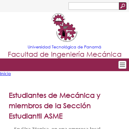
Jump to navigation
Buscar
Formulario
de
búsqueda
Universidad Tecnológica de Panamá
Facultad de Ingeniería Mecánica
Inicio
Tropical
Inicio
Usted
Menu
Nuestra Facultad
está
Estudiantes de Mecánica y
Principal
Departamentos
aquí
miembros de la Sección
Oferta Académica
Estudiantil ASME
Escuela Aviación