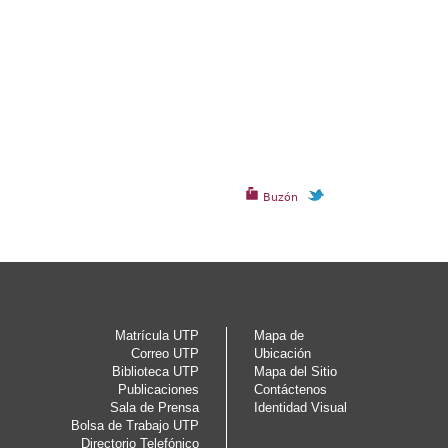
Buzón
Matrícula UTP
Mapa de
Correo UTP
Ubicación
Biblioteca UTP
Mapa del Sitio
Publicaciones
Contáctenos
Sala de Prensa
Identidad Visual
Bolsa de Trabajo UTP
Directorio Telefónico