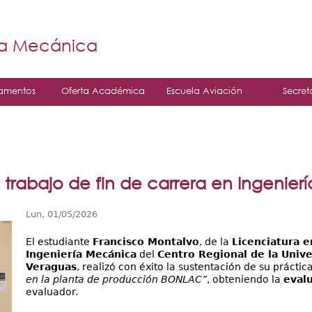
Jump to navigation
á
ía Mecánica
amentos
Oferta Académica
Escuela Aviación
Secret
 trabajo de fin de carrera en Ingenie
Lun, 01/05/2026
El estudiante
Francisco Montalvo
, de la
Licenciatura e
Ingeniería Mecánica
del
Centro Regional de la Univ
Veraguas
, realizó con éxito la sustentación de su práctic
en la planta de producción BONLAC”
, obteniendo la
eval
evaluador.