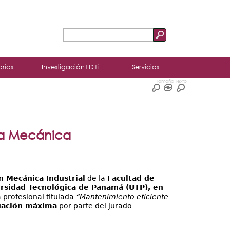
Buscar
Formulario
de
arías
Investigación+D+i
Servicios
búsqueda
Tamaño Texto
ría Mecánica
n Mecánica Industrial
de la
Facultad de
ersidad Tecnológica de Panamá (UTP), en
a profesional titulada
“Mantenimiento eficiente
uación máxima
por parte del jurado