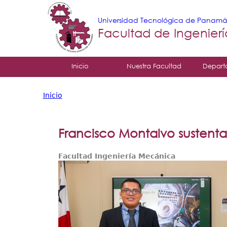
Universidad Tecnológica de Panam
Facultad de Ingenier
Tropical
Inicio
Nuestra Facultad
Depart
Menu
Inicio
Principal
Usted
está
Francisco Montalvo sustenta
aquí
Facultad Ingeniería Mecánica