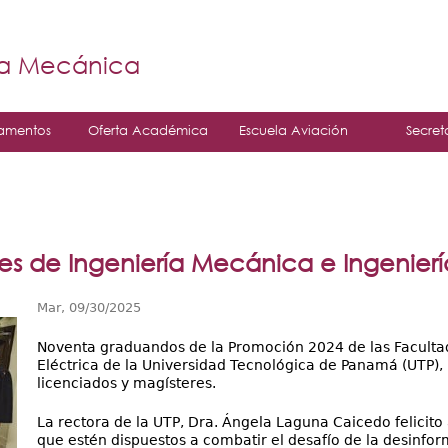
Jump to navigation
á
ía Mecánica
amentos
Oferta Académica
Escuela Aviación
Secret
s de Ingeniería Mecánica e Ingeniería
Mar, 09/30/2025
Noventa graduandos de la Promoción 2024 de las Facultad
Eléctrica de la Universidad Tecnológica de Panamá (UTP),
licenciados y magísteres.
La rectora de la UTP, Dra. Ángela Laguna Caicedo felicito
que estén dispuestos a combatir el desafío de la desinf