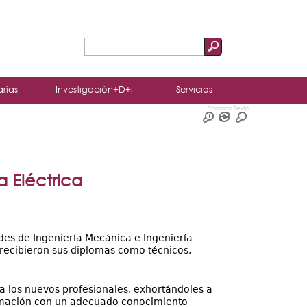
Buscar
Formulario
de
arías
Investigación+D+i
Servicios
búsqueda
Tamaño Texto
 Eléctrica
es de Ingeniería Mecánica e Ingeniería
 recibieron sus diplomas como técnicos,
 a los nuevos profesionales, exhortándoles a
ormación con un adecuado conocimiento