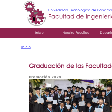
Universidad Tecnológica de Panam
Facultad de Ingenier
Tropical
Inicio
Nuestra Facultad
Depart
Menu
Inicio
Principal
Usted
está
Graduación de las Facultade
aquí
Promoción 2024