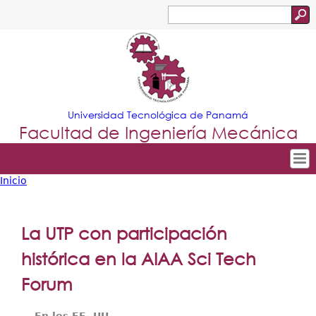
Jump to navigation
Buscar
Formulario
de
búsqueda
Universidad Tecnológica de Panamá
Facultad de Ingeniería Mecánica
Inicio
Tropical
Inicio
Usted
Menu
Nuestra Facultad
está
La UTP con participación
Principal
Departamentos
aquí
histórica en la AIAA Sci Tech
Oferta Académica
Forum
Escuela Aviación