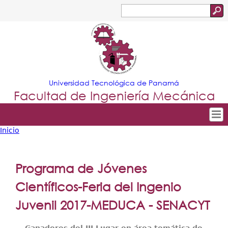
Jump to navigation
Buscar
Formulario
de
búsqueda
Universidad Tecnológica de Panamá
Facultad de Ingeniería Mecánica
Inicio
Tropical
Inicio
Usted
Menu
Nuestra Facultad
está
Programa de Jóvenes
Principal
Departamentos
aquí
Científicos-Feria del Ingenio
Oferta Académica
Juvenil 2017-MEDUCA - SENACYT
Escuela Aviación