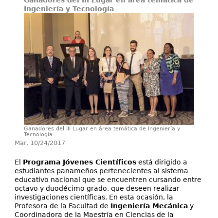
Ganadores del III Lugar en área temática de
Secretarías
Ingeniería y Tecnología
Investigación+D+i
Servicios
Ganadores del III Lugar en área temática de Ingeniería y
Tecnología
Mar, 10/24/2017
El
Programa Jóvenes Científicos
está dirigido a
estudiantes panameños pertenecientes al sistema
educativo nacional que se encuentren cursando entre
octavo y duodécimo grado, que deseen realizar
investigaciones científicas. En esta ocasión, la
Profesora de la Facultad de
Ingeniería Mecánica
y
Coordinadora de la Maestría en Ciencias de la