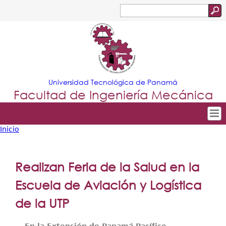
Jump to navigation
Buscar
Formulario
de
búsqueda
Universidad Tecnológica de Panamá
Facultad de Ingeniería Mecánica
Inicio
Tropical
Inicio
Usted
Menu
Nuestra Facultad
está
Realizan Feria de la Salud en la
Principal
Departamentos
aquí
Escuela de Aviación y Logística
Oferta Académica
de la UTP
Escuela Aviación