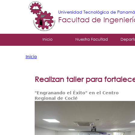
Universidad Tecnológica de Panam
Facultad de Ingenier
Tropical
Inicio
Nuestra Facultad
Depart
Menu
Inicio
Principal
Usted
está
Realizan taller para fortalec
aquí
"Engranando el Éxito" en el Centro
Regional de Coclé