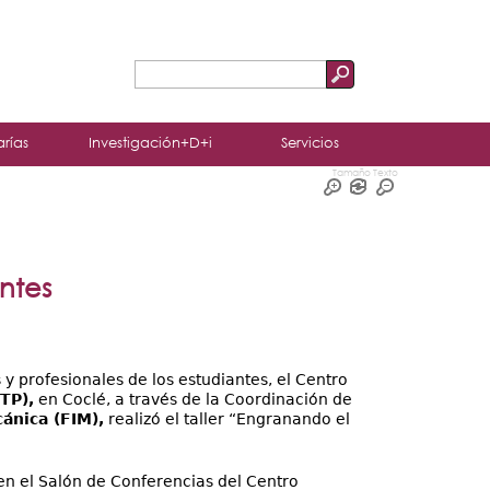
Buscar
Formulario
de
arías
Investigación+D+i
Servicios
búsqueda
Tamaño Texto
antes
y profesionales de los estudiantes, el Centro
TP),
en Coclé, a través de la Coordinación de
ánica (FIM),
realizó el taller “Engranando el
en el Salón de Conferencias del Centro