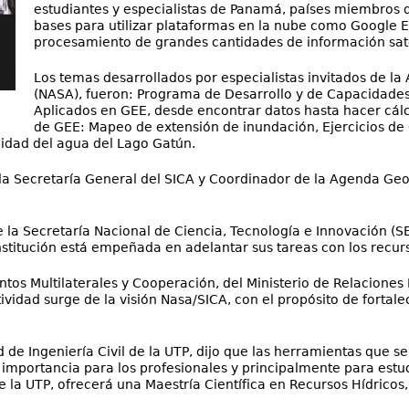
estudiantes y especialistas de Panamá, países miembros de
bases para utilizar plataformas en la nube como Google E
procesamiento de grandes cantidades de información sate
Los temas desarrollados por especialistas invitados de la
(NASA), fueron: Programa de Desarrollo y de Capacidades 
Aplicados en GEE, desde encontrar datos hasta hacer cál
de GEE: Mapeo de extensión de inundación, Ejercicios de
idad del agua del Lago Gatún.
la Secretaría General del SICA y Coordinador de la Agenda Geo
de la Secretaría Nacional de Ciencia, Tecnología e Innovación (
nstitución está empeñada en adelantar sus tareas con los recurs
tos Multilaterales y Cooperación, del Ministerio de Relaciones 
vidad surge de la visión Nasa/SICA, con el propósito de fortalec
 de Ingeniería Civil de la UTP, dijo que las herramientas que se
importancia para los profesionales y principalmente para estud
e la UTP, ofrecerá una Maestría Científica en Recursos Hídricos