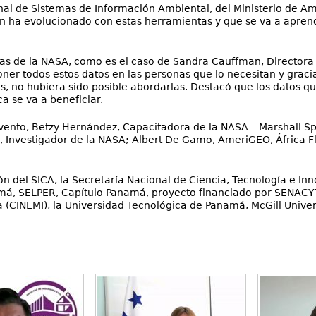
nal de Sistemas de Información Ambiental, del Ministerio de Am
 ha evolucionado con estas herramientas y que se va a aprender 
stas de la NASA, como es el caso de Sandra Cauffman, Directora 
ner todos estos datos en las personas que lo necesitan y gracia
s, no hubiera sido posible abordarlas. Destacó que los datos q
a se va a beneficiar.
evento, Betzy Hernández, Capacitadora de la NASA – Marshall 
nvestigador de la NASA; Albert De Gamo, AmeriGEO, África Flo
ión del SICA, la Secretaría Nacional de Ciencia, Tecnología e Inn
má, SELPER, Capítulo Panamá, proyecto financiado por SENACYT 
a (CINEMI), la Universidad Tecnológica de Panamá, McGill Univers