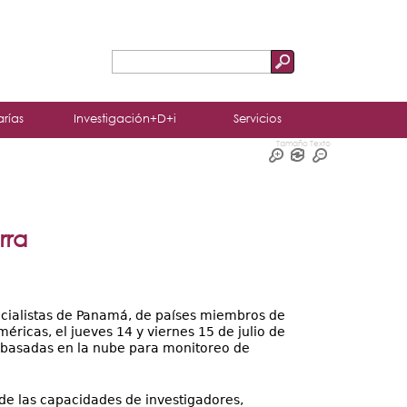
Buscar
Formulario
de
arías
Investigación+D+i
Servicios
búsqueda
Tamaño Texto
rra
pecialistas de Panamá, de países miembros de
éricas, el jueves 14 y viernes 15 de julio de
as basadas en la nube para monitoreo de
o de las capacidades de investigadores,