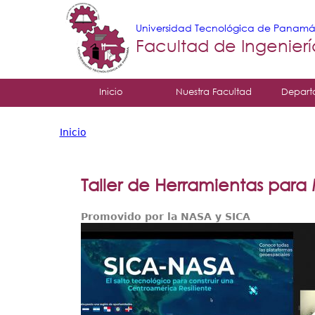
Universidad Tecnológica de Panam
Facultad de Ingenier
Tropical
Inicio
Nuestra Facultad
Depart
Menu
Inicio
Principal
Usted
está
Taller de Herramientas para 
aquí
Promovido por la NASA y SICA