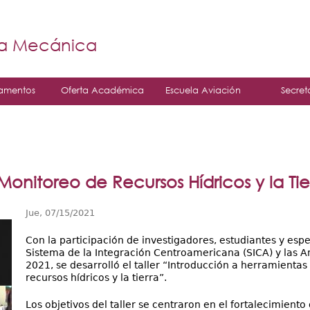
Jump to navigation
á
ía Mecánica
amentos
Oferta Académica
Escuela Aviación
Secret
Monitoreo de Recursos Hídricos y la Tie
Jue, 07/15/2021
Con la participación de investigadores, estudiantes y es
Sistema de la Integración Centroamericana (SICA) y las Am
2021, se desarrolló el taller “Introducción a herramient
recursos hídricos y la tierra”.
Los objetivos del taller se centraron en el fortalecimient