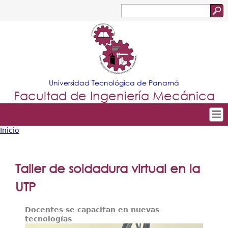
Jump to navigation
Buscar
Formulario
de
búsqueda
Universidad Tecnológica de Panamá
Facultad de Ingeniería Mecánica
Inicio
Tropical
Inicio
Usted
Menu
Nuestra Facultad
está
Taller de soldadura virtual en la
Principal
Departamentos
aquí
UTP
Oferta Académica
Docentes se capacitan en nuevas
Escuela Aviación
tecnologías