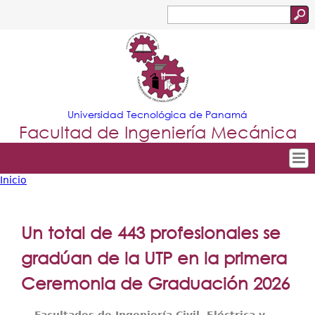
Jump to navigation
Buscar
Formulario
de
búsqueda
Universidad Tecnológica de Panamá
Facultad de Ingeniería Mecánica
Inicio
Tropical
Inicio
Usted
Menu
Nuestra Facultad
está
Un total de 443 profesionales se
Principal
Departamentos
aquí
gradúan de la UTP en la primera
Oferta Académica
Ceremonia de Graduación 2026
Escuela Aviación