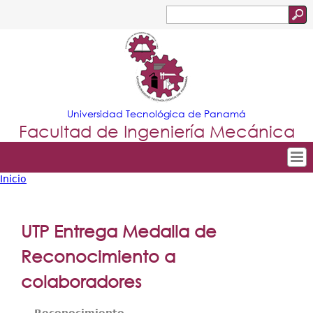
Jump to navigation
Buscar
Formulario
de
búsqueda
Universidad Tecnológica de Panamá
Facultad de Ingeniería Mecánica
Inicio
Tropical
Inicio
Usted
Menu
Nuestra Facultad
está
UTP Entrega Medalla de
Principal
Departamentos
aquí
Reconocimiento a
Oferta Académica
colaboradores
Escuela Aviación