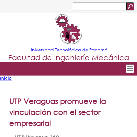
Jump to navigation
Buscar
Formulario
de
búsqueda
Universidad Tecnológica de Panamá
Facultad de Ingeniería Mecánica
Inicio
Tropical
Inicio
Usted
Menu
Nuestra Facultad
está
UTP Veraguas promueve la
Principal
Departamentos
aquí
vinculación con el sector
Oferta Académica
empresarial
Escuela Aviación