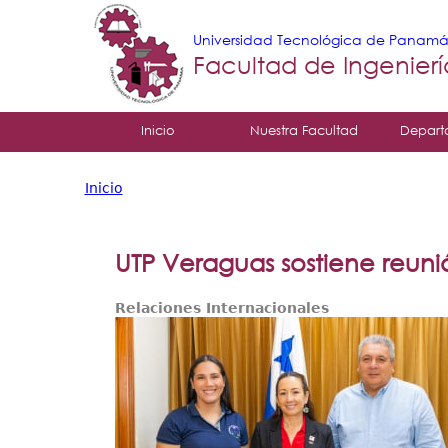
Universidad Tecnológica de Panam
Facultad de Ingenier
Tropical
Inicio
Nuestra Facultad
Depart
Menu
Inicio
Principal
Usted
está
UTP Veraguas sostiene reu
aquí
Relaciones Internacionales