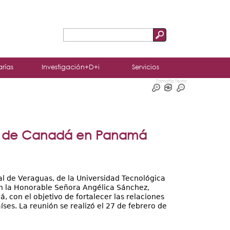
Buscar
Formulario
de
arías
Investigación+D+i
Servicios
búsqueda
Tamaño Texto
da de Canadá en Panamá
al de Veraguas, de la Universidad Tecnológica
n la Honorable Señora Angélica Sánchez,
con el objetivo de fortalecer las relaciones
es. La reunión se realizó el 27 de febrero de