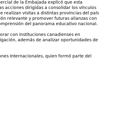
ercial de la Embajada explicó que esta
 acciones dirigidas a consolidar los vínculos
ealizan visitas a distintas provincias del país
ión relevante y promover futuras alianzas con
omprensión del panorama educativo nacional.
borar con instituciones canadienses en
stigación, además de analizar oportunidades de
iones Internacionales, quien formó parte del