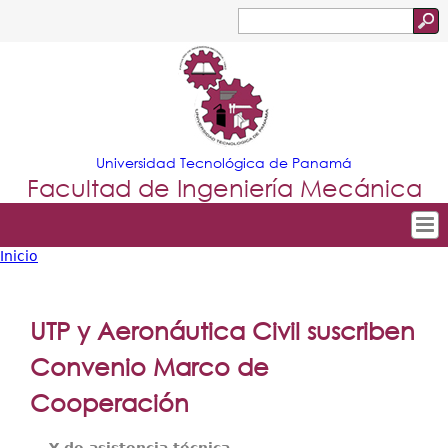
Jump to navigation
Buscar
Formulario
de
búsqueda
Universidad Tecnológica de Panamá
Facultad de Ingeniería Mecánica
Inicio
Tropical
Inicio
Usted
Menu
Nuestra Facultad
está
UTP y Aeronáutica Civil suscriben
Principal
Departamentos
aquí
Convenio Marco de
Oferta Académica
Cooperación
Escuela Aviación