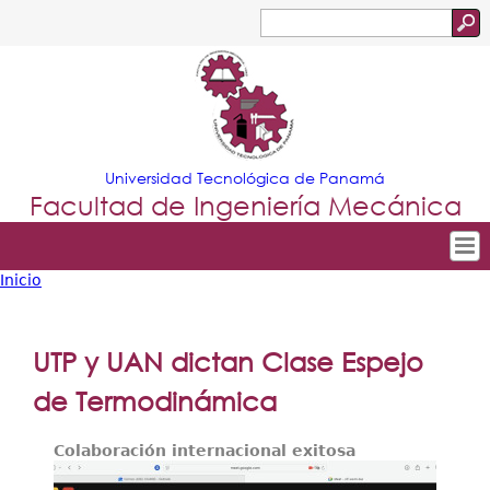
Jump to navigation
Buscar
Formulario
de
búsqueda
Universidad Tecnológica de Panamá
Facultad de Ingeniería Mecánica
Inicio
Tropical
Inicio
Usted
Menu
Nuestra Facultad
está
UTP y UAN dictan Clase Espejo
Principal
Departamentos
aquí
de Termodinámica
Oferta Académica
Colaboración internacional exitosa
Escuela Aviación