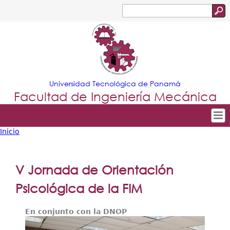
Jump to navigation
Buscar
Formulario
de
búsqueda
Universidad Tecnológica de Panamá
Facultad de Ingeniería Mecánica
Inicio
Tropical
Inicio
Usted
Menu
Nuestra Facultad
está
V Jornada de Orientación
Principal
Departamentos
aquí
Psicológica de la FIM
Oferta Académica
En conjunto con la DNOP
Escuela Aviación