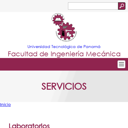
Jump to navigation
Buscar
Formulario
de
búsqueda
Universidad Tecnológica de Panamá
Facultad de Ingeniería Mecánica
Tropical
Inicio
SERVICIOS
Menu
Nuestra Facultad
Principal
Departamentos
Inicio
Oferta Académica
Usted
Escuela Aviación
está
Laboratorios