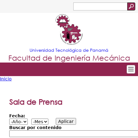
Jump to navigation
Buscar
Formulario
de
búsqueda
Universidad Tecnológica de Panamá
Facultad de Ingeniería Mecánica
Inicio
Tropical
Inicio
Usted
Menu
Nuestra Facultad
está
Sala de Prensa
Principal
Departamentos
aquí
Fecha:
Oferta Académica
Escuela Aviación
Buscar por contenido