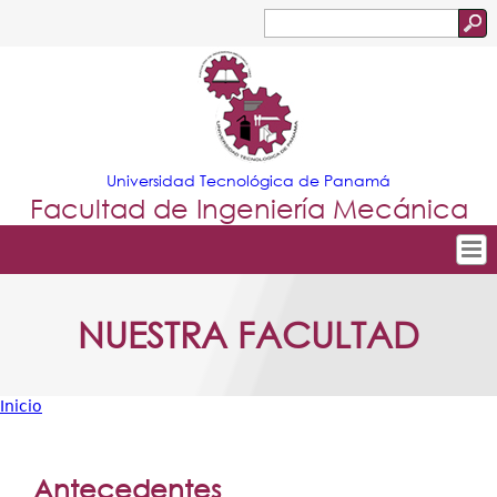
Jump to navigation
Buscar
Formulario
de
búsqueda
Universidad Tecnológica de Panamá
Facultad de Ingeniería Mecánica
Tropical
Inicio
NUESTRA FACULTAD
Menu
Nuestra Facultad
Principal
Departamentos
Inicio
Oferta Académica
Usted
Escuela Aviación
está
Antecedentes