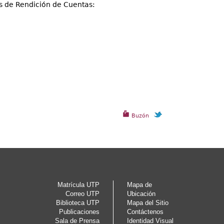
es de Rendición de Cuentas:
Buzón
Matrícula UTP
Mapa de
Correo UTP
Ubicación
Biblioteca UTP
Mapa del Sitio
Publicaciones
Contáctenos
Sala de Prensa
Identidad Visual