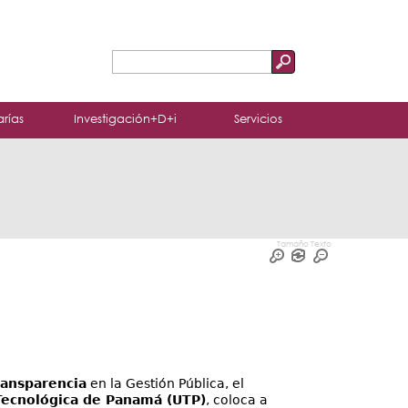
Buscar
Formulario
de
arías
Investigación+D+i
Servicios
búsqueda
Tamaño Texto
ransparencia
en la Gestión Pública, el
Tecnológica de Panamá (UTP)
, coloca a