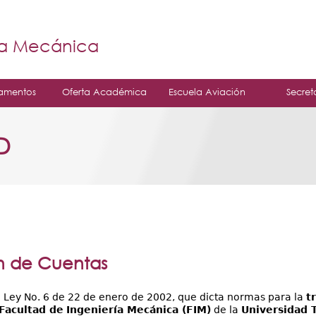
Jump to navigation
á
ía Mecánica
amentos
Oferta Académica
Escuela Aviación
Secret
D
n de Cuentas
 Ley No. 6 de 22 de enero de 2002, que dicta normas para la
t
Facultad de
Ingeniería Mecánica (FIM)
de la
Universidad 