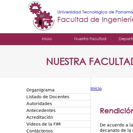
Universidad Tecnológica de Panam
Facultad de Ingenier
Tropical
Inicio
Nuestra Facultad
Depart
Menu
NUESTRA FACULTA
Principal
Inicio
Organigrama
Usted
Listado de Docentes
Autoridades
está
Rendició
Antecedentes
aquí
Acreditación
Videos de la FIM
De acuerdo a la
decanato de la
Contáctenos