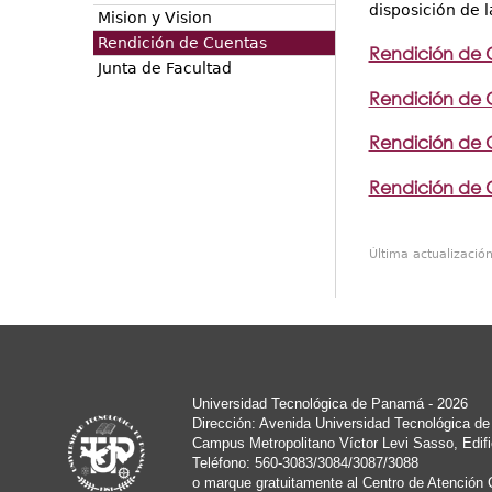
disposición de 
Mision y Vision
Rendición de Cuentas
Rendición de 
Junta de Facultad
Rendición de 
Rendición de 
Rendición de 
Última actualizació
Universidad Tecnológica de Panamá - 2026
Dirección: Avenida Universidad Tecnológica d
Campus Metropolitano Víctor Levi Sasso, Edifi
Teléfono: 560-3083/3084/3087/3088
o marque gratuitamente al Centro de Atención 