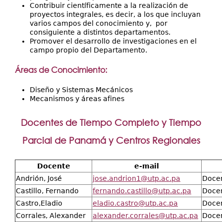
Contribuir científicamente a la realización de
proyectos integrales, es decir, a los que incluyan
varios campos del conocimiento y, por
consiguiente a distintos departamentos.
Promover el desarrollo de investigaciones en el
campo propio del Departamento.
Áreas de Conocimiento:
Diseño y Sistemas Mecánicos
Mecanismos y áreas afines
Docentes de Tiempo Completo y Tiempo
Parcial de Panamá y Centros Regionales
Docente
e-mail
Andrión, José
jose.andrion1@utp.ac.pa
Docen
Castillo, Fernando
fernando.castillo@utp.ac.pa
Doce
Castro,Eladio
eladio.castro@utp.ac.pa
Docen
Corrales, Alexander
alexander.corrales@utp.ac.pa
Docen