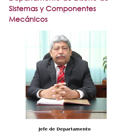
Secretarías
aquí
Sistemas y Componentes
Investigación+D+i
Mecánicos
Servicios
Jefe de Departamento