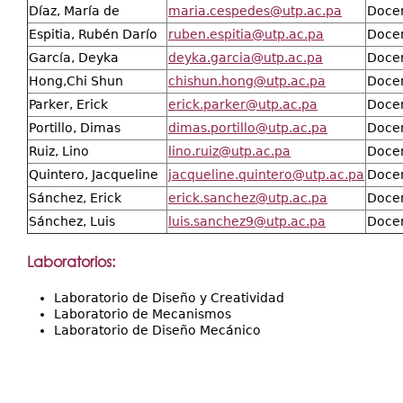
Díaz, María de
maria.cespedes@utp.ac.pa
Doce
Espitia, Rubén Darío
ruben.espitia@utp.ac.pa
Doce
García, Deyka
deyka.garcia@utp.ac.pa
Doce
Hong,Chi Shun
chishun.hong@utp.ac.pa
Doce
Parker, Erick
erick.parker@utp.ac.pa
Docen
Portillo, Dimas
dimas.portillo@utp.ac.pa
Doce
Ruiz, Lino
lino.ruiz@utp.ac.pa
Doce
Quintero, Jacqueline
jacqueline.quintero@utp.ac.pa
Doce
Sánchez, Erick
erick.sanchez@utp.ac.pa
Doce
Sánchez, Luis
luis.sanchez9@utp.ac.pa
Docen
Laboratorios:
Laboratorio de Diseño y Creatividad
Laboratorio de Mecanismos
Laboratorio de Diseño Mecánico