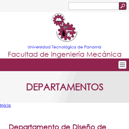
Jump to navigation
Buscar
Formulario
de
búsqueda
Universidad Tecnológica de Panamá
Facultad de Ingeniería Mecánica
Tropical
Inicio
DEPARTAMENTOS
Menu
Nuestra Facultad
Principal
Departamentos
Inicio
Oferta Académica
Usted
Escuela Aviación
está
Departamento de Diseño de