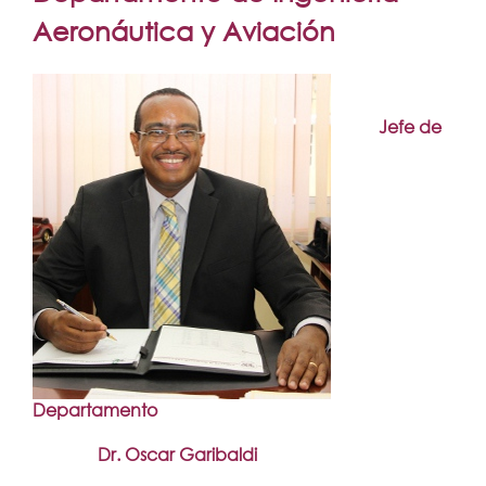
Secretarías
aquí
Aeronáutica y Aviación
Investigación+D+i
Servicios
Jefe de
Departamento
Dr. Oscar Garibaldi