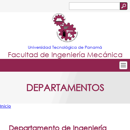
Jump to navigation
Buscar
Formulario
de
búsqueda
Universidad Tecnológica de Panamá
Facultad de Ingeniería Mecánica
Tropical
Inicio
DEPARTAMENTOS
Menu
Nuestra Facultad
Principal
Departamentos
Inicio
Oferta Académica
Usted
Escuela Aviación
está
Departamento de Ingeniería