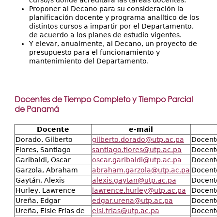
curso/s donde acreditará las tareas docentes.
Proponer al Decano para su consideración la
planificación docente y programa analítico de los
distintos cursos a impartir por el Departamento,
de acuerdo a los planes de estudio vigentes.
Y elevar, anualmente, al Decano, un proyecto de
presupuesto para el funcionamiento y
mantenimiento del Departamento.
Docentes de Tiempo Completo y Tiempo Parcial
de Panamá
Docente
e-mail
Dorado, Gilberto
gilberto.dorado@utp.ac.pa
Docent
Flores, Santiago
santiago.flores@utp.ac.pa
Docent
Garibaldi, Oscar
oscar.garibaldi@utp.ac.pa
Docent
Garzola, Abraham
abraham.garzola@utp.ac.pa
Docent
Gaytán, Alexis
alexis.gaytan@utp.ac.pa
Docent
Hurley, Lawrence
lawrence.hurley@utp.ac.pa
Docent
Ureña, Edgar
edgar.urena@utp.ac.pa
Docent
Ureña, Elsie Frías de
elsi.frias@utp.ac.pa
Docent