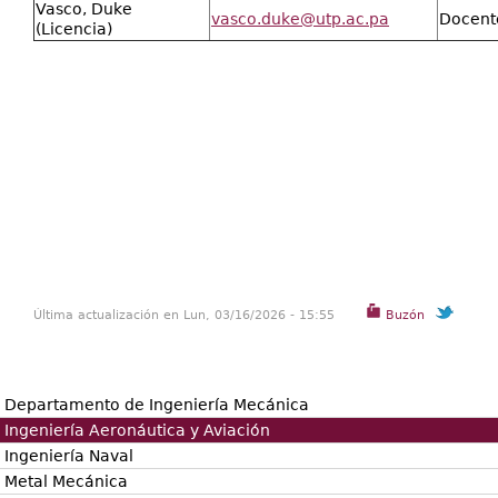
Vasco, Duke
vasco.duke@utp.ac.pa
Docent
(Licencia)
Última actualización en Lun, 03/16/2026 - 15:55
Buzón
Departamento de Ingeniería Mecánica
Ingeniería Aeronáutica y Aviación
Ingeniería Naval
Metal Mecánica