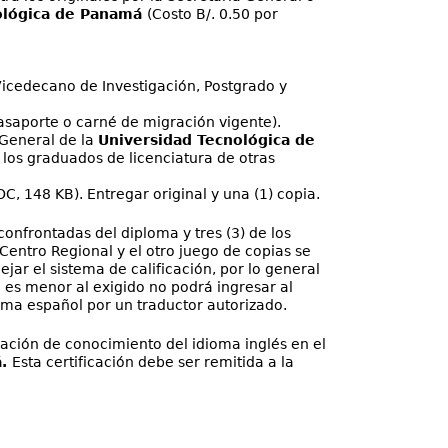
ológica de Panamá
(Costo B/. 0.50 por
l Vicedecano de Investigación, Postgrado y
pasaporte o carné de migración vigente).
 General de la
Universidad Tecnológica de
ar los graduados de licenciatura de otras
C, 148 KB). Entregar original y una (1) copia.
confrontadas del diploma y tres (3) de los
Centro Regional y el otro juego de copias se
jar el sistema de calificación, por lo general
e es menor al exigido no podrá ingresar al
oma español por un traductor autorizado.
icación de conocimiento del idioma inglés en el
á.
Esta certificación debe ser remitida a la