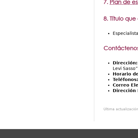
7.
Plan de es
8. Título que
Especialist
Contáctenos
Dirección
Levi Sasso”
Horario d
Teléfonos
Correo El
Dirección 
Última actualizació