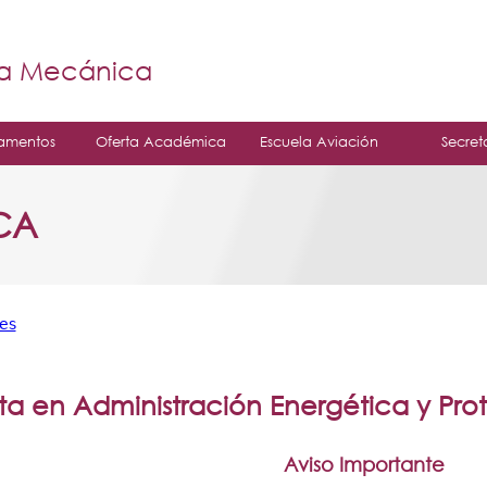
Jump to navigation
á
ía Mecánica
amentos
Oferta Académica
Escuela Aviación
Secret
CA
es
sta en Administración Energética y Pr
Aviso Importante