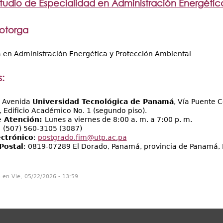
tudio de Especialidad en Administración Energétic
 otorga
a en Administración Energética y Protección Ambiental
:
:
Avenida
Universidad Tecnológica de Panamá
, Vía Puente 
, Edificio Académico No. 1 (segundo piso).
e Atención:
Lunes a viernes de 8:00 a. m. a 7:00 p. m.
:
(507) 560-3105 (3087)
ectrónico
:
postgrado.fim@utp.ac.pa
Postal
: 0819-07289 El Dorado, Panamá, provincia de Panamá,
n en Vie, 05/22/2026 - 13:59