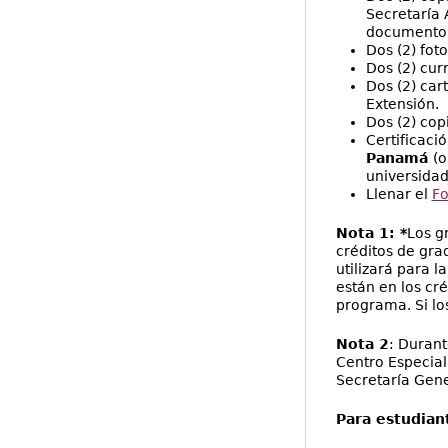
Secretaría 
documento)
Dos (2) fot
Dos (2) cur
Dos (2) cart
Extensión.
Dos (2) cop
Certificaci
Panamá
(o
universidade
Llenar el
Fo
Nota 1: *
Los g
créditos de gra
utilizará para l
están en los cr
programa. Si lo
Nota 2
: Durant
Centro Especia
Secretaría Gene
Para estudian