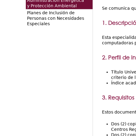
Administración Energética
y Protección Ambiental
Se comunica que
Planes de Inclusión de
Personas con Necesidades
1. Descripci
Especiales
Esta especialid
computadoras pa
2. Perfil de i
Título Unive
criterio de
Índice acad
3. Requisitos
Estos documento
Dos (2) cop
Centros Reg
Dos (2) cop