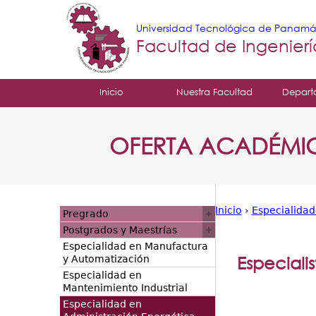
Universidad Tecnológica de Panam
Facultad de Ingenier
Tropical
Inicio
Nuestra Facultad
Depart
Menu
OFERTA ACADÉMI
Principal
Inicio
›
Especialidad
Pregrado
Usted
Postgrados y Maestrías
Especialidad en Manufactura
está
Especiali
y Automatización
Especialidad en
aquí
Mantenimiento Industrial
Especialidad en