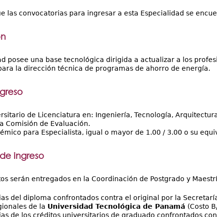
 las convocatorias para ingresar a esta Especialidad se encue
ón
ad posee una base tecnológica dirigida a actualizar a los profe
ra la dirección técnica de programas de ahorro de energía.
ngreso
rsitario de Licenciatura en: Ingeniería, Tecnología, Arquitectura
 la Comisión de Evaluación.
émico para Especialista, igual o mayor de 1.00 / 3.00 o su equi
 de ingreso
s serán entregados en la Coordinación de Postgrado y Maestría
ias del diploma confrontados contra el original por la Secretar
ionales de la
Universidad Tecnológica de Panamá
(Costo B
ias de los créditos universitarios de graduado confrontados cont