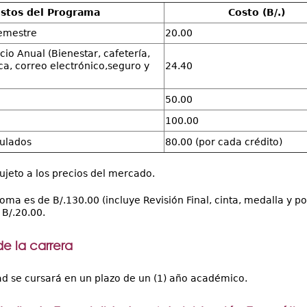
stos del Programa
Costo (B/.)
semestre
20.00
cio Anual (Bienestar, cafetería,
eca, correo electrónico,seguro y
24.40
50.00
100.00
culados
80.00 (por cada crédito)
sujeto a los precios del mercado.
loma es de B/.130.00 (incluye Revisión Final, cinta, medalla y p
B/.20.00.
de la carrera
ad se cursará en un plazo de un (1) año académico.