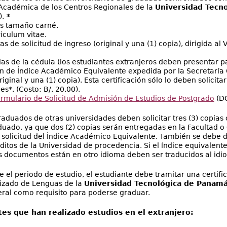
Académica de los Centros Regionales de la
Universidad Tecn
.
*
os tamaño carné.
riculum vitae.
as de solicitud de ingreso (original y una (1) copia), dirigida a
ias de la cédula (los estudiantes extranjeros deben presentar 
ón de Índice Académico Equivalente expedida por la Secretaría
riginal y una (1) copia). Esta certificación sólo lo deben solicit
s*. (Costo: B/. 20.00).
rmulario de Solicitud de Admisión de Estudios de Postgrado
(DO
raduados de otras universidades deben solicitar tres (3) copias 
duado, ya que dos (2) copias serán entregadas en la Facultad o 
a solicitud del Índice Académico Equivalente. También se debe de
éditos de la Universidad de procedencia. Si el índice equivalent
s documentos están en otro idioma deben ser traducidos al idi
e el periodo de estudio, el estudiante debe tramitar una certif
lizado de Lenguas de la
Universidad Tecnológica de Panam
ral como requisito para poderse graduar.
tes que han realizado estudios en el extranjero: