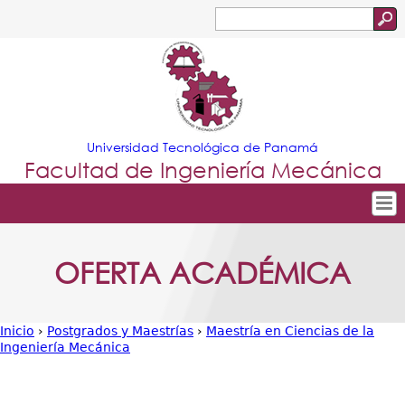
Jump to navigation
Buscar
Formulario
de
búsqueda
Universidad Tecnológica de Panamá
Facultad de Ingeniería Mecánica
Tropical
Inicio
OFERTA ACADÉMICA
Menu
Nuestra Facultad
Principal
Departamentos
Inicio
›
Postgrados y Maestrías
›
Maestría en Ciencias de la
Oferta Académica
Ingeniería Mecánica
Usted
Escuela Aviación
está