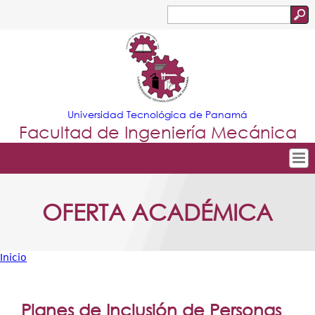
Jump to navigation
Buscar
Formulario
de
búsqueda
Universidad Tecnológica de Panamá
Facultad de Ingeniería Mecánica
Tropical
Inicio
OFERTA ACADÉMICA
Menu
Nuestra Facultad
Principal
Departamentos
Inicio
Oferta Académica
Usted
Escuela Aviación
está
Planes de Inclusión de Personas