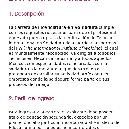
Secretarías
aquí
Investigación+D+i
1. Descripción
Servicios
La Carrera de
Licenciatura en Soldadura
cumple
con los requisitos necesarios para que el profesional
egresado pueda optar a la certificación de Técnico
Internacional en Soldadura de acuerdo a las normas
del IIW (
The International Institute of Welding
), el cual
es mundialmente reconocido. Va dirigida a todos los
Técnicos en Mecánica Industrial y a todos aquellos
técnicos con especialidades relacionadas con la
soldadura o la metalurgia, que desarrollen o
pretendan desarrollar su actividad profesional en
empresas donde la soldadura forme parte de sus
procesos de trabajo.
2. Perfil de ingreso
Para ingresar a la carrera el aspirante debe poseer
título de educación secundaria, expedido por un
plantel oficial o particular incorporado al Ministerio de
Educación; o por colegios no incorporados o