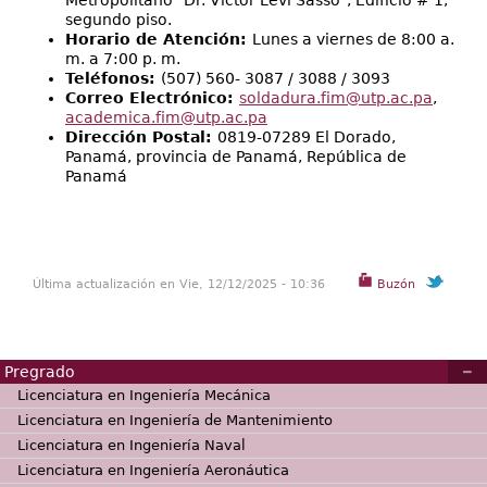
Metropolitano "Dr. Víctor Levi Sasso", Edificio # 1,
segundo piso.
Horario de Atención:
Lunes a viernes de 8:00 a.
m. a 7:00 p. m.
Teléfonos:
(507) 560- 3087 / 3088 / 3093
Correo Electrónico:
soldadura.fim@utp.ac.pa
,
academica.fim@utp.ac.pa
Dirección Postal:
0819-07289 El Dorado,
Panamá, provincia de Panamá, República de
Panamá
Última actualización en Vie, 12/12/2025 - 10:36
Buzón
Pregrado
Licenciatura en Ingeniería Mecánica
Licenciatura en Ingeniería de Mantenimiento
Licenciatura en Ingeniería Naval
Licenciatura en Ingeniería Aeronáutica