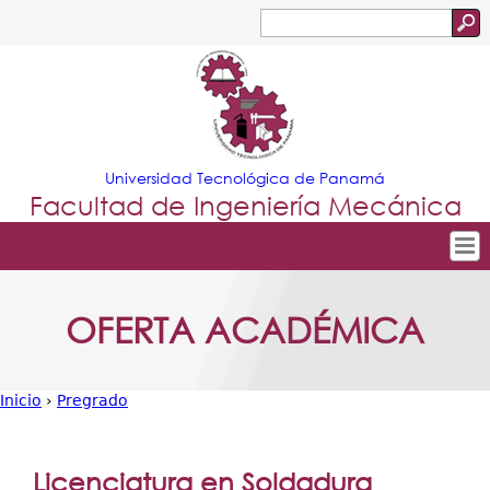
Jump to navigation
Buscar
Formulario
de
búsqueda
Universidad Tecnológica de Panamá
Facultad de Ingeniería Mecánica
Tropical
Inicio
OFERTA ACADÉMICA
Menu
Nuestra Facultad
Principal
Departamentos
Inicio
›
Pregrado
Oferta Académica
Usted
Escuela Aviación
está
Licenciatura en Soldadura