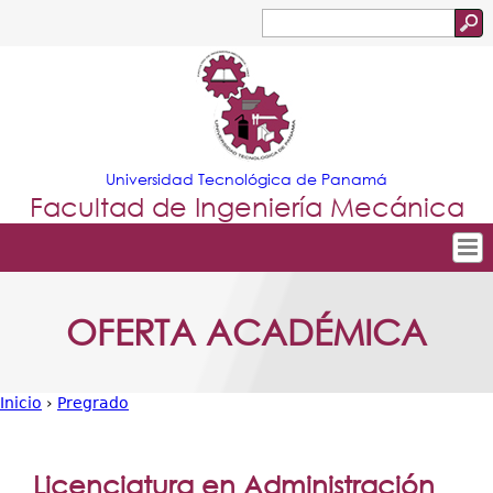
Jump to navigation
Buscar
Formulario
de
búsqueda
Universidad Tecnológica de Panamá
Facultad de Ingeniería Mecánica
Tropical
Inicio
OFERTA ACADÉMICA
Menu
Nuestra Facultad
Principal
Departamentos
Inicio
›
Pregrado
Oferta Académica
Usted
Escuela Aviación
está
Licenciatura en Administración