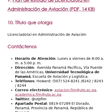
9.
Plan de estudio de Licenciatura en
Administración de Aviación (PDF, 14 KB)
10. Título que otorga
Licenciado(a) en Administración de Aviación
Contáctenos
Horario de Atención
: Lunes a viernes de 8:00 a.
m. a 5:00 p. m.
Dirección
: Avenida Panamá Pacífico
,
Vía Puente
de las Américas,
Universidad Tecnológica de
Panamá
, Escuela de Aviación y Logística.
Teléfonos
: Howard: (507) 524-8241 /8242 / 8243
/ 8244
Correo electrónico
:
aviacion.fim@utp.ac.pa
,
academica.fim@utp.ac.pa
Twitter
: @utpfim
Apartado Postal
: 0819-07289 El Dorado,
Panamá, Provincia de Panamá, República de